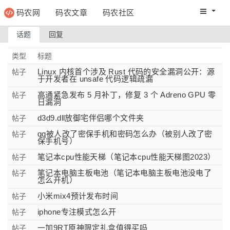
码农网
码农文章
码农社区
码农教程
码农网分
话题
回复
类型
标题
Linux 内核首个涉及 Rust 代码的安全漏洞公开：源
帖子
于开发者在 unsafe 代码逻辑疏漏
高通紧急发布 5 月补丁，修复 3 个 Adreno GPU 零
帖子
日漏洞
d3d9.dll放御宅伴侣哪个文件夹
帖子
qq被人改了密保手机和密码怎么办（被别人改了密
帖子
保手机号）
笔记本cpu性能天梯（笔记本cpu性能天梯图2023）
帖子
笔记本电脑主板电池（笔记本电脑主板电池没电了
帖子
怎么开机）
小米mix4预计发布时间
帖子
iphone专注模式怎么开
帖子
一加9RT原神限定礼盒值得买吗
帖子