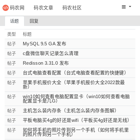
码农网
码农文章
码农社区
码农教程
码农网分
话题
回复
类型
标题
MySQL 9.5 GA 发布
帖子
c盘微信聊天记录怎么清理
帖子
Redisson 3.31.0 发布
帖子
台式电脑查看配置（台式电脑查看配置的快捷键）
帖子
苹果手机报价大全（苹果手机报价大全2022款最
帖子
新）
win10如何查看电脑配置显卡（win10如何查看电脑
帖子
配置显卡是几G）
主机怎么装内存条（主机怎么装内存条图解）
帖子
平板电脑买4g的好还是wifi（平板买4g好还是无线）
帖子
如何将手机的照片传到另一个手机（如何将手机里
帖子
的照片传到另一个手机）