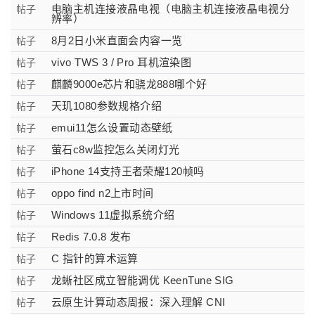
电脑主机连接液晶电视（电脑主机连接液晶电视分
帖子
辨率）
8月2日小米直面会内容一览
帖子
vivo TWS 3 / Pro 耳机渲染图
帖子
麒麟9000e芯片和骁龙888哪个好
帖子
天玑1080参数规格介绍
帖子
emui11怎么设置动态壁纸
帖子
萤石c8w监控怎么关闭灯光
帖子
iPhone 14支持王者荣耀120帧吗
帖子
oppo find n2上市时间
帖子
Windows 11虚拟系统介绍
帖子
Redis 7.0.8 发布
帖子
C 指针的算术运算
帖子
龙蜥社区成立智能调优 KeenTune SIG
帖子
云原生计算动态周报：深入理解 CNI
帖子