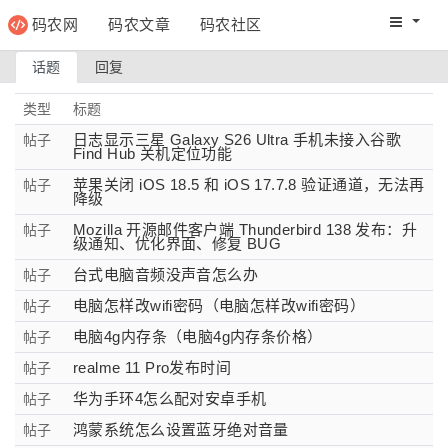
码农网
码农文章
码农社区
码农教程
码农网分
话题
回复
类型
标题
日志显示三星 Galaxy S26 Ultra 手机未接入谷歌
帖子
Find Hub 关机定位功能
苹果关闭 iOS 18.5 和 iOS 17.7.8 验证通道，无法再
帖子
降级
Mozilla 开源邮件客户端 Thunderbird 138 发布：升
帖子
级通知、优化界面、修复 BUG
台式电脑音频没声音怎么办
帖子
电脑怎样改wifi密码（电脑怎样改wifi密码）
帖子
电脑4g内存条（电脑4g内存条价格）
帖子
realme 11 Pro发布时间
帖子
华为手环4怎么配对安卓手机
帖子
鸿蒙系统怎么设置蓝牙绝对音量
帖子