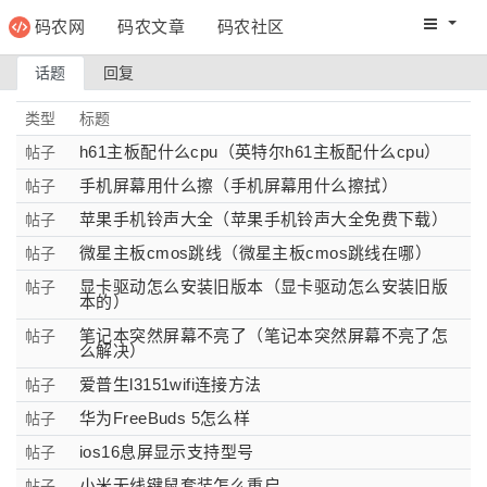
码农网
码农文章
码农社区
码农教程
码农网分
话题
回复
类型
标题
h61主板配什么cpu（英特尔h61主板配什么cpu）
帖子
手机屏幕用什么擦（手机屏幕用什么擦拭）
帖子
苹果手机铃声大全（苹果手机铃声大全免费下载）
帖子
微星主板cmos跳线（微星主板cmos跳线在哪）
帖子
显卡驱动怎么安装旧版本（显卡驱动怎么安装旧版
帖子
本的）
笔记本突然屏幕不亮了（笔记本突然屏幕不亮了怎
帖子
么解决）
爱普生l3151wifi连接方法
帖子
华为FreeBuds 5怎么样
帖子
ios16息屏显示支持型号
帖子
小米无线键鼠套装怎么重启
帖子