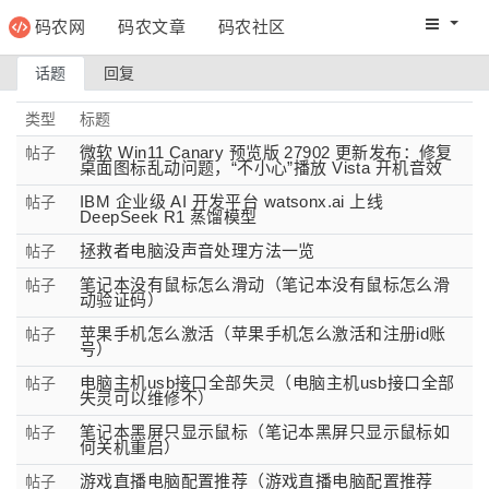
码农网
码农文章
码农社区
码农教程
码农网分
话题
回复
类型
标题
微软 Win11 Canary 预览版 27902 更新发布：修复
帖子
桌面图标乱动问题，“不小心”播放 Vista 开机音效
IBM 企业级 AI 开发平台 watsonx.ai 上线
帖子
DeepSeek R1 蒸馏模型
拯救者电脑没声音处理方法一览
帖子
笔记本没有鼠标怎么滑动（笔记本没有鼠标怎么滑
帖子
动验证码）
苹果手机怎么激活（苹果手机怎么激活和注册id账
帖子
号）
电脑主机usb接口全部失灵（电脑主机usb接口全部
帖子
失灵可以维修不）
笔记本黑屏只显示鼠标（笔记本黑屏只显示鼠标如
帖子
何关机重启）
游戏直播电脑配置推荐（游戏直播电脑配置推荐
帖子