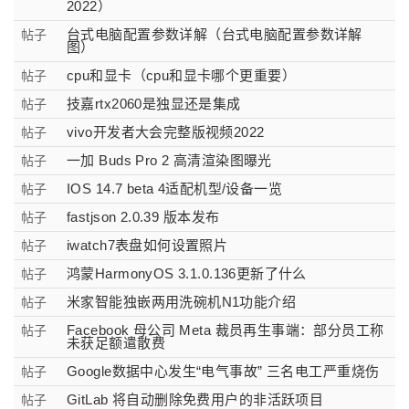
2022）
台式电脑配置参数详解（台式电脑配置参数详解
帖子
图）
cpu和显卡（cpu和显卡哪个更重要）
帖子
技嘉rtx2060是独显还是集成
帖子
vivo开发者大会完整版视频2022
帖子
一加 Buds Pro 2 高清渲染图曝光
帖子
IOS 14.7 beta 4适配机型/设备一览
帖子
fastjson 2.0.39 版本发布
帖子
iwatch7表盘如何设置照片
帖子
鸿蒙HarmonyOS 3.1.0.136更新了什么
帖子
米家智能独嵌两用洗碗机N1功能介绍
帖子
Facebook 母公司 Meta 裁员再生事端：部分员工称
帖子
未获足额遣散费
Google数据中心发生“电气事故” 三名电工严重烧伤
帖子
GitLab 将自动删除免费用户的非活跃项目
帖子