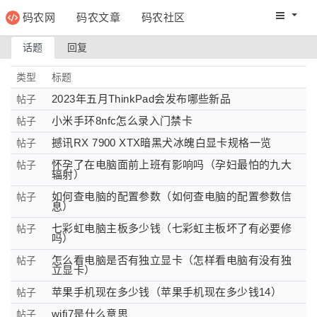
码农网
码农文章
码农社区
码农教程
码农网分
话题
回复
类型
标题
2023年五月ThinkPad会发布哪些新品
帖子
小米手环8nfc怎么录入门禁卡
帖子
撼讯RX 7900 XTX暗黑犬冰魄白显卡规格一览
帖子
怀孕了在电脑面前上班有影响吗（孕妇最怕的九大
帖子
辐射）
如何查电脑的配置参数（如何查电脑的配置参数信
帖子
息）
七彩虹电脑主板多少钱（七彩虹主板坏了有必要修
帖子
吗）
怎么看电脑是否有独立显卡（怎样看电脑有没有独
帖子
立显卡）
苹果手机现在多少钱（苹果手机现在多少钱14）
帖子
wifi7是什么意思
帖子