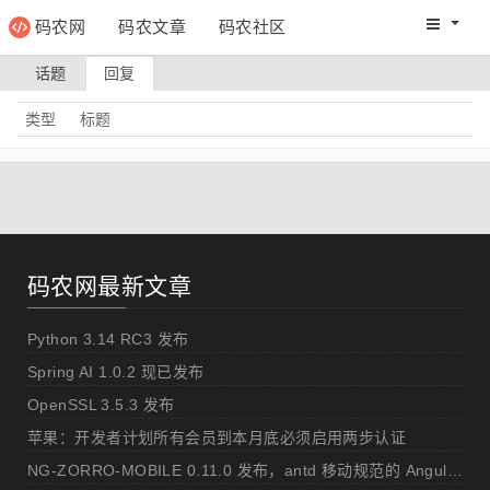
码农网
码农文章
码农社区
码农教程
码农网分
话题
回复
类型
标题
码农网最新文章
Python 3.14 RC3 发布
Spring AI 1.0.2 现已发布
OpenSSL 3.5.3 发布
苹果：开发者计划所有会员到本月底必须启用两步认证
NG-ZORRO-MOBILE 0.11.0 发布，antd 移动规范的 Angular 实现