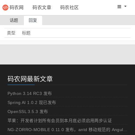
码农网
码农文章
码农社区
码农教程
码农网分
话题
回复
类型
标题
码农网最新文章
Python 3.14 RC3 发布
Spring AI 1.0.2 现已发布
OpenSSL 3.5.3 发布
苹果：开发者计划所有会员到本月底必须启用两步认证
NG-ZORRO-MOBILE 0.11.0 发布，antd 移动规范的 Angular 实现