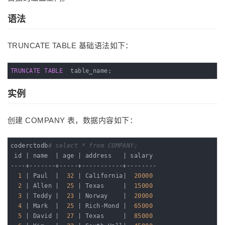
语法
TRUNCATE TABLE 基础语法如下：
TRUNCATE
TABLE
  table_name;
实例
创建 COMPANY 表，数据内容如下：
coderctodb
# select * from COMPANY;
 id 
| name  |
 age 
| address   |
 salary

----+-------+-----+-----------+--------

1
| Paul  |
32
| California|
20000
2
| Allen |
25
| Texas     |
15000
3
| Teddy |
23
| Norway    |
20000
4
| Mark  |
25
| Rich-Mond |
65000
5
| David |
27
| Texas     |
85000