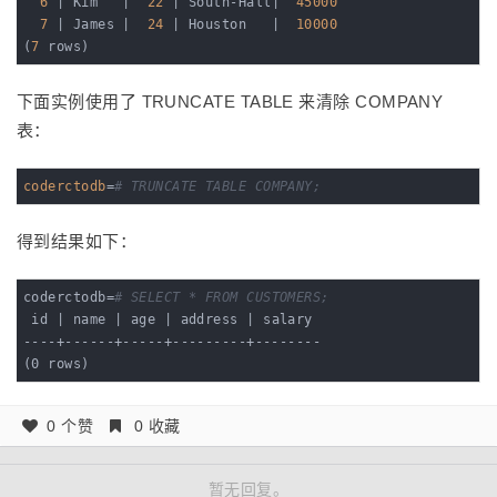
6
| Kim   |
22
| South-Hall|
45000
7
| James |
24
| Houston   |
10000
(
7
 rows)
下面实例使用了 TRUNCATE TABLE 来清除 COMPANY
表：
coderctodb
=
# TRUNCATE TABLE COMPANY;
得到结果如下：
coderctodb=
# SELECT * FROM CUSTOMERS;
 id | name | age | address | salary

----+------+-----+---------+--------

(0 rows)
0 个赞
0 收藏
暂无回复。