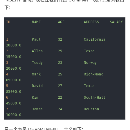
下：
ID
NAME        AGE         ADDRESS     SALARY
----------
----------  ----------  ----------  ------
----
1
Paul        32          California  
20000.0
2
Allen       25          Texas       
15000.0
3
Teddy       23          Norway      
20000.0
4
Mark        25          Rich-Mond   
65000.0
5
David       27          Texas       
85000.0
6
Kim         22          South-Hall  
45000.0
7
James       24          Houston     
10000.0
另一个表是 DEPARTMENT，定义如下：