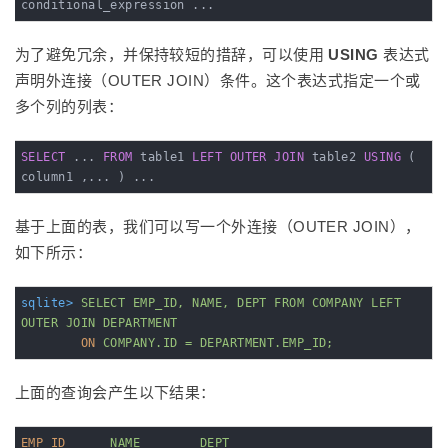
conditional_expression ...
为了避免冗余，并保持较短的措辞，可以使用
USING
表达式
声明外连接（OUTER JOIN）条件。这个表达式指定一个或
多个列的列表：
SELECT
 ... 
FROM
 table1 
LEFT
OUTER
JOIN
 table2 
USING
 ( 
column1 ,... ) ...
基于上面的表，我们可以写一个外连接（OUTER JOIN），
如下所示：
sqlite>
SELECT EMP_ID, NAME, DEPT FROM COMPANY LEFT 
OUTER JOIN DEPARTMENT
ON
COMPANY.ID = DEPARTMENT.EMP_ID;
上面的查询会产生以下结果：
EMP_ID
NAME        DEPT