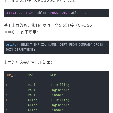
下面是交叉连接（CROSS JOIN）的语法：
SELECT
 ... 
FROM
 table1 
CROSS
JOIN
 table2 ...
基于上面的表，我们可以写一个交叉连接（CROSS
JOIN），如下所示：
sqlite>
 SELECT EMP_ID, NAME, DEPT FROM COMPANY CROSS 
JOIN DEPARTMENT;
上面的查询会产生以下结果：
EMP_ID
NAME        DEPT
----------
----------  ----------
1
Paul        IT Billing
2
Paul        Engineerin
7
Paul        Finance
1
Allen       IT Billing
2
Allen       Engineerin
7
Allen       Finance