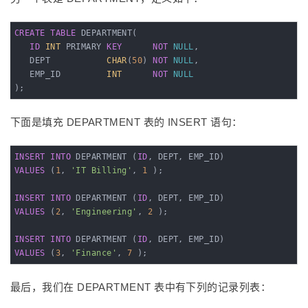
CREATE
TABLE
 DEPARTMENT(

ID
INT
 PRIMARY 
KEY
NOT
NULL
,

   DEPT           
CHAR
(
50
) 
NOT
NULL
,

   EMP_ID         
INT
NOT
NULL
);
下面是填充 DEPARTMENT 表的 INSERT 语句：
INSERT
INTO
 DEPARTMENT (
ID
VALUES
 (
1
, 
'IT Billing'
, 
1
 );

INSERT
INTO
 DEPARTMENT (
ID
VALUES
 (
2
, 
'Engineering'
, 
2
 );

INSERT
INTO
 DEPARTMENT (
ID
VALUES
 (
3
, 
'Finance'
, 
7
 );
最后，我们在 DEPARTMENT 表中有下列的记录列表：