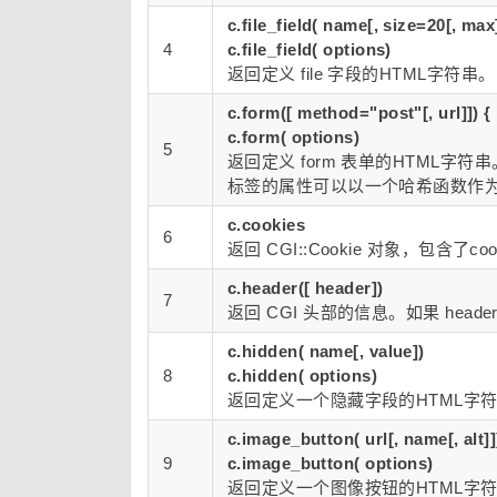
c.file_field( name[, size=20[, max
4
c.file_field( options)
返回定义 file 字段的HTML字符串。
c.form([ method="post"[, url]]) { .
c.form( options)
5
返回定义 form 表单的HTML字
标签的属性可以以一个哈希函数作
c.cookies
6
返回 CGI::Cookie 对象，包含了c
c.header([ header])
7
返回 CGI 头部的信息。如果 hea
c.hidden( name[, value])
8
c.hidden( options)
返回定义一个隐藏字段的HTML字
c.image_button( url[, name[, alt]]
9
c.image_button( options)
返回定义一个图像按钮的HTML字