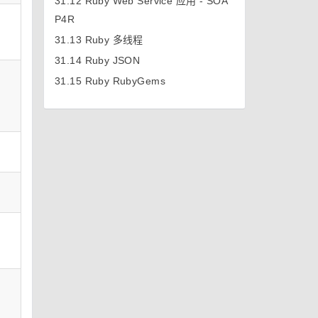
31.12
Ruby Web Service 应用 - SOA
P4R
31.13
Ruby 多线程
31.14
Ruby JSON
31.15
Ruby RubyGems