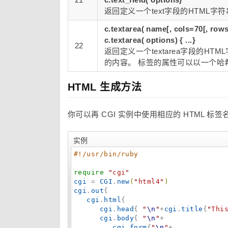
返回定义一个text字段的HTML
c.textarea( name[, cols=70[, rows=
c.textarea( options) { ...}
22
返回定义一个textarea字段的HT
的内容。 标签的属性可以以一个哈
HTML 生成方法
你可以再 CGI 实例中使用相应的 HTML 标签
实例
#
!/usr/bin/ruby
require
"
cgi
"
cgi
 = 
CGI
.
new
(
"
html4
"
)
cgi
.
out
{

cgi
.
html
{

cgi
.
head
{ 
"
\n
"
+
cgi
.
title
{
"
Thi
cgi
.
body
{ 
"
\n
"
+

cgi
.
form
{
"
\n
"
+
