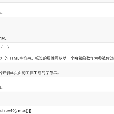
名。
ue。
{ ...}
part）的HTML字符串。标签的属性可以以一个哈希函数作为参数传
输出来创建页面的主体生成的字符串。
值。
size=40[, max]]])