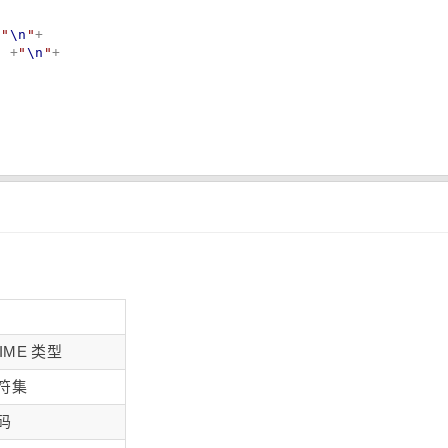
 
"
\n
"
+

)
 +
"
\n
"
+

IME 类型
符集
码