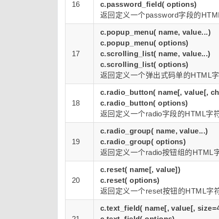
16
c.password_field( options)
返回定义一个password字段的
c.popup_menu( name, value...)
c.popup_menu( options)
17
c.scrolling_list( name, value...)
c.scrolling_list( options)
返回定义一个弹出式码单的HTML
c.radio_button( name[, value[, c
18
c.radio_button( options)
返回定义一个radio字段的HTM
c.radio_group( name, value...)
19
c.radio_group( options)
返回定义一个radio按钮组的HT
c.reset( name[, value])
20
c.reset( options)
返回定义一个reset按钮的HTM
c.text_field( name[, value[, size=
21
c.text_field( options)