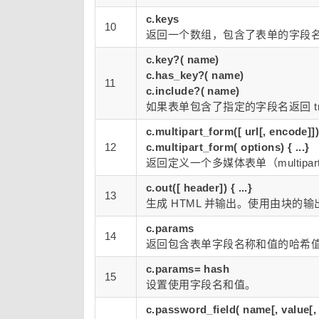
c.keys
10
返回一个数组，包含了表单的字段
c.key?( name)
c.has_key?( name)
11
c.include?( name)
如果表单包含了指定的字段名返回 tr
c.multipart_form([ url[, encode]]) 
12
c.multipart_form( options) { ...}
返回定义一个多媒体表单（multi
c.out([ header]) { ...}
13
生成 HTML 并输出。使用由块的
c.params
14
返回包含表单字段名称和值的哈希
c.params= hash
15
设置使用字段名和值。
c.password_field( name[, value[, 