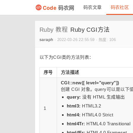
Code
码农网
码农文章
码农社区
Ruby 教程
Ruby CGI方法
saraph
·
2022-03-26 22:55:59
·
热度: 106
以下为CGI类的方法列表：
序号
方法描述
CGI::new([ level="query"])
创建 CGI 对象。query可以是以下值
query:
没有 HTML 生成输出
html3:
HTML3.2
1
html4:
HTML4.0 Strict
html4Tr:
HTML4.0 Transitional
html4Fr:
HTML4.0 Frameset