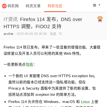
码农网
码农文章
码农社区
码农教程
码农网分
IT资讯
Firefox 114 发布，DNS over
HTTPS 调整，FIDO2 支持
archie
·
2023-06-06 09:30:08
·
热度: 76
Firefox 114 现已发布，带来了一些显着的增强功能、大量错
误修复以及开发人员可以利用的其他 Web 特性。
一些更新亮点
包括
：
一个新的 UI 来管理 DNS over HTTPS exception list。
虽然以前的版本已经支持这一隐私增功能，但在
Privacy & Security 面板中为其提供了新的新设置，包
括将站点添加到 xception list 的简单方法。
Firefox 114 允许你在 Windows、macOS 和
Linux
上使