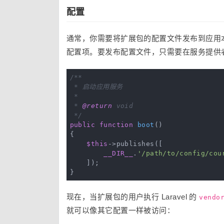
配置
通常，你需要将扩展包的配置文件发布到应用
配置项。要发布配置文件，只需要在服务提供
/**

 * 启动应用服务

 *

 * 
@return
 void

 */
public
function
boot
()
{

$this
->publishes([

__DIR__
.
'/path/to/config/cou
    ]);

现在，当扩展包的用户执行 Laravel 的
vendo
就可以像其它配置一样被访问：