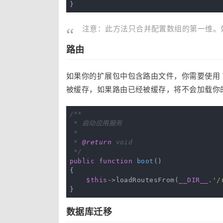
注意：此方法只合并配置数组的第一维。
路由
如果你的扩展包中包含路由文件，你需要使用
被缓存，如果路由已经被缓存，将不会加载你
/**

 * 启动应用服务

 *

 * 
@return
 void

 */
public
function
boot
()
{

$this
->loadRoutesFrom(
__DIR__
.
'/
数据库迁移