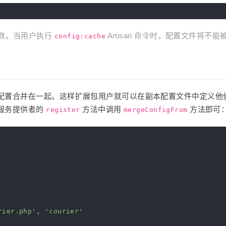
数。当用户执行
Artisan 命令时，配置文件将不能
config:cache
配置合并在一起。这样扩展包用户就可以在副本配置文件中定义他
服务提供者的
方法中调用
方法即可
register
mergeConfigFrom
rier.php'
, 
'courier'