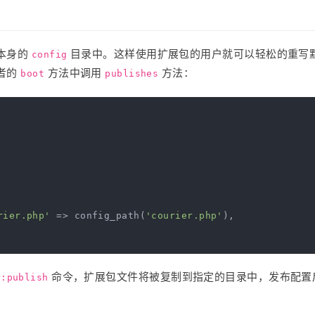
本身的
目录中。这样使用扩展包的用户就可以轻松的重写
config
者的
方法中调用
方法：
boot
publishes
rier.php'
 => config_path(
'courier.php'
),

命令，扩展包文件将被复制到指定的目录中，发布配置
r:publish