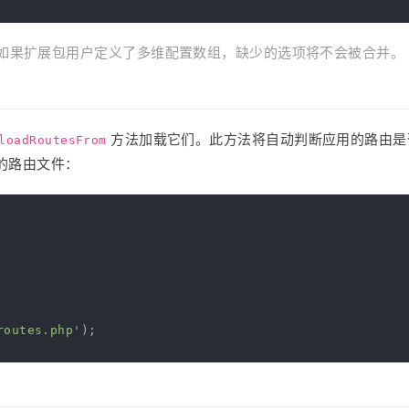
如果扩展包用户定义了多维配置数组，缺少的选项将不会被合并。
方法加载它们。此方法将自动判断应用的路由是
loadRoutesFrom
的路由文件：
routes.php'
);
