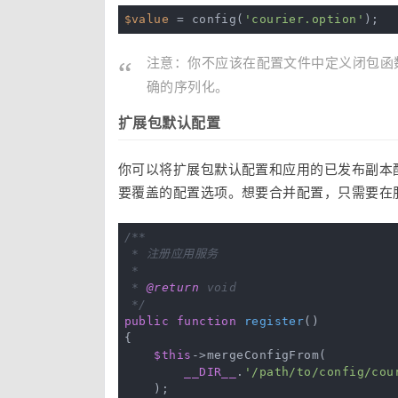
$value
 = config(
'courier.option'
注意：你不应该在配置文件中定义闭包函
确的序列化。
扩展包默认配置
你可以将扩展包默认配置和应用的已发布副本
要覆盖的配置选项。想要合并配置，只需要在
/**

 * 注册应用服务

 *

 * 
@return
 void

 */
public
function
register
()
{

$this
->mergeConfigFrom(

__DIR__
.
'/path/to/config/cou
    );
