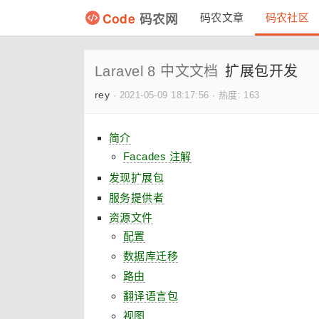
Code
码农网
码农文章
码农社区
Laravel 8 中文文档
扩展包开发
rey
·
2021-05-09 18:17:56
·
热度: 163
简介
Facades 注解
发现扩展包
服务提供者
资源文件
配置
数据库迁移
路由
翻译语言包
视图