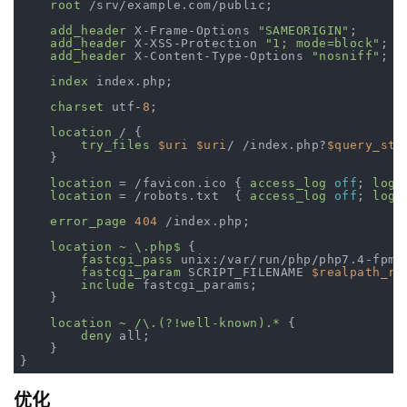
root
 /srv/example.com/public;

add_header
 X-Frame-Options 
"SAMEORIGIN"
;

add_header
 X-XSS-Protection 
"1; mode=block"
;

add_header
 X-Content-Type-Options 
"nosniff"
;

index
 index.php;

charset
 utf-
8
;

location
 / {

try_files
$uri
$uri
/ /index.php?
$query_str
    }

location
 = /favicon.ico { 
access_log
off
; 
log_
location
 = /robots.txt  { 
access_log
off
; 
log_
error_page
404
 /index.php;

location
~ \.php$
 {

fastcgi_pass
 unix:/var/run/php/php7.4-fpm.s
fastcgi_param
 SCRIPT_FILENAME 
$realpath_ro
include
 fastcgi_params;

    }

location
~ /\.(?!well-known).*
 {

deny
 all;

    }

优化