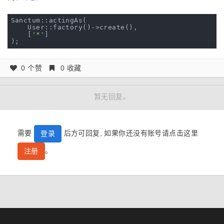
Sanctum::actingAs(

    User::factory()->create(),

    [
'*'
]

0 个赞
0 收藏
暂无回复。
需要
后方可回复, 如果你还没有账号请点击这里
登录
。
注册