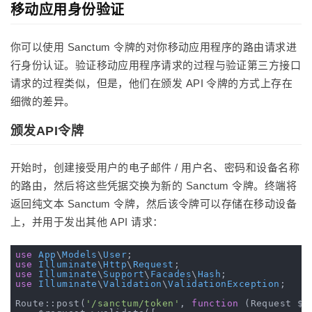
移动应用身份验证
你可以使用 Sanctum 令牌的对你移动应用程序的路由请求进
行身份认证。验证移动应用程序请求的过程与验证第三方接口
请求的过程类似，但是，他们在颁发 API 令牌的方式上存在
细微的差异。
颁发API令牌
开始时，创建接受用户的电子邮件 / 用户名、密码和设备名称
的路由，然后将这些凭据交换为新的 Sanctum 令牌。终端将
返回纯文本 Sanctum 令牌，然后该令牌可以存储在移动设备
上，并用于发出其他 API 请求：
use
App
\
Models
\
User
use
Illuminate
\
Http
\
Request
use
Illuminate
\
Support
\
Facades
\
Hash
use
Illuminate
\
Validation
\
ValidationException
;

Route::post(
'/sanctum/token'
, 
function
(Request $r