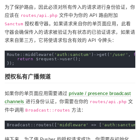
为了保护路由，因此必须对所有传入的请求进行身份验证，你
应该在
文件中为你的 API 路由附加
routes/api.php
授权看守器。如果请求来自你的单页面应用，此看
Sanctum
守器会确保传入的请求被验证为有状态的已验证请求，如果请
求来自第三方，它将使请求包含有效的 API 令牌头：
Route::middleware(
'auth:sanctum'
)->get(
'/user'
, 
fu
return
 $request->user();

授权私有广播频道
如果你的单页面应用需要通过
private / presence broadcast
channels
进行身份认证，你需要在你的
文
routes/api.php
件中调用
方法：
Broadcast::routes
Broadcast::routes([
'middleware'
 => [
'auth:sanctum'
接下来，为了使 Pusher 的授权请求成功，你需要在初始化