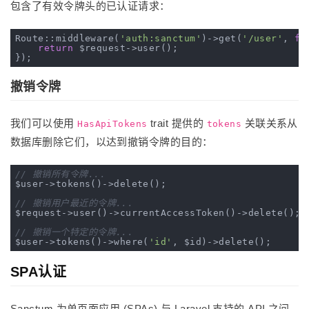
包含了有效令牌头的已认证请求：
Route::middleware(
'auth:sanctum'
)->get(
'/user'
, 
fu
return
 $request->user();

撤销令牌
我们可以使用
trait 提供的
关联关系从
HasApiTokens
tokens
数据库删除它们，以达到撤销令牌的目的：
// 撤销所有令牌...
$user->tokens()->delete();

// 撤销用户最近的令牌...
$request->user()->currentAccessToken()->delete();

// 撤销一个特定的令牌...
$user->tokens()->where(
'id'
SPA认证
Sanctum 为单页面应用 (SPAs) 与 Laravel 支持的 API 之间