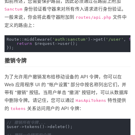
如前所述，您需要保护路由，因此必须通过在路由上附加
身份验证看守器来对所有传入请求进行身份验证。
Sanctum
一般来说，你会将此看守器附加到
文件中
routes/api.php
定义的路由上：
Route::middleware(
'auth:sanctum'
)->get(
'/user'
, 
fu
return
 $request->user();

撤销令牌
为了允许用户撤销发布给移动设备的 API 令牌，你可以在
Web 应用程序 UI 的 “帐户设置” 部分中按名称列出它们，并
带有 “撤销” 按钮。当用户单击 “撤消” 按钮时，可以从数据库
中删除令牌。请记住，您可以通过
特性提供
HasApiTokens
的
关系访问用户的 API 令牌：
tokens
// 撤销所有令牌...
$user->tokens()->delete();
