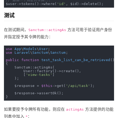
// 撤销一个特定的令牌...
$user->tokens()->where(
'id'
测试
在测试期间，
方法可用于验证用户身份
Sanctum::actingAs
并指定授予其令牌的能力：
use
App
\
Models
\
User
use
Laravel
\
Sanctum
\
Sanctum
;

public
function
test_task_list_can_be_retrieved
()
{

    Sanctum::actingAs(

        User::factory()->create(),

        [
'view-tasks'
]

    );

    $response = 
$this
->get(
'/api/task'
);

    $response->assertOk();

如果要授予令牌所有功能，则应在
方法提供的功能
actingAs
列表中加入
：
*