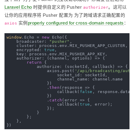
Laravel Echo
时提供自定义的 Pusher
。这可以
authorizer
让你的应用程序将 Pusher 配置为 为了跨域请求正确配置的
实例
properly configured for cross-domain requests
：
axios
window
.Echo = 
new
 Echo({

    broadcaster: 
"pusher"
,

    cluster: process.env.MIX_PUSHER_APP_CLUSTER,

    encrypted: 
true
,

    key: process.env.MIX_PUSHER_APP_KEY,

    authorizer: 
(channel, options)
 =>
 {

return
 {

            authorize: 
(socketId, callback)
 =>
 {

                axios.post(
'/api/broadcasting/auth
                    socket_id: socketId,

                    channel_name: channel.name

                })

                .
then
(response => {

                    callback(
false
, response.data);
                })

                .
catch
(error => {

                    callback(
true
, error);

                });

            }

        };

    },
