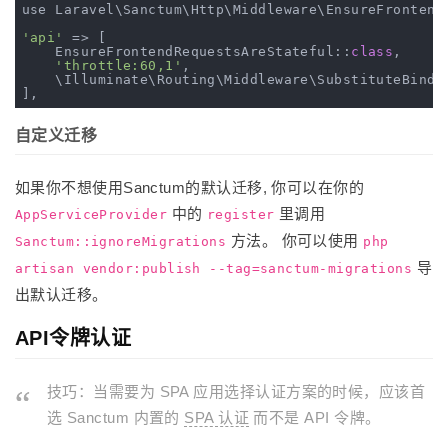
use Laravel\Sanctum\Http\Middleware\EnsureFrontendR
'api'
 => [

    EnsureFrontendRequestsAreStateful::
class
,
'throttle:60,1'
,

    \Illuminate\Routing\Middleware\SubstituteBindi
自定义迁移
如果你不想使用Sanctum的默认迁移, 你可以在你的
中的
里调用
AppServiceProvider
register
方法。 你可以使用
Sanctum::ignoreMigrations
php
导
artisan vendor:publish --tag=sanctum-migrations
出默认迁移。
API令牌认证
技巧：当需要为 SPA 应用选择认证方案的时候，应该首
选 Sanctum 内置的
SPA 认证
而不是 API 令牌。