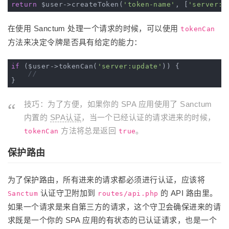
return
 $user->createToken(
'token-name'
, [
'server:u
在使用 Sanctum 处理一个请求的时候，可以使用
tokenCan
方法来决定令牌是否具有给定的能力：
if
 ($user->tokenCan(
'server:update'
)) {

//
技巧：为了方便，如果你的 SPA 应用使用了 Sanctum
内置的
SPA认证
，当一个已经认证的请求进来的时候，
方法将总是返回
。
tokenCan
true
保护路由
为了保护路由，所有进来的请求都必须进行认证，应该将
认证守卫附加到
的 API 路由里。
Sanctum
routes/api.php
如果一个请求是来自第三方的请求，这个守卫会确保进来的请
求既是一个你的 SPA 应用的有状态的已认证请求，也是一个