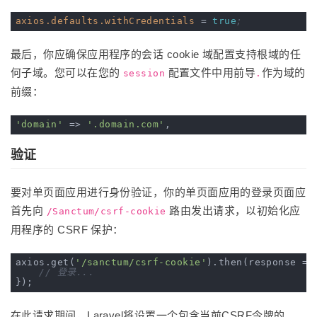
axios.defaults.withCredentials
 = 
true
;
最后，你应确保应用程序的会话 cookie 域配置支持根域的任
何子域。您可以在您的
配置文件中用前导
作为域的
session
.
前缀：
'domain'
 => 
'.domain.com'
验证
要对单页面应用进行身份验证，你的单页面应用的登录页面应
首先向
路由发出请求，以初始化应
/Sanctum/csrf-cookie
用程序的 CSRF 保护：
axios.get(
'/sanctum/csrf-cookie'
).then(
response
 =>
// 登录...
在此请求期间，Laravel将设置一个包含当前CSRF令牌的