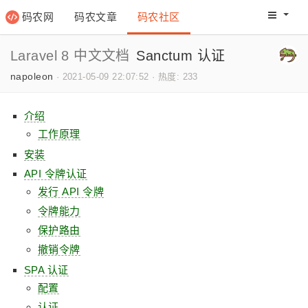
码农网
码农文章
码农社区
码农教程
码农网分
Laravel 8 中文文档
Sanctum 认证
napoleon
·
2021-05-09 22:07:52
·
热度: 233
介绍
工作原理
安装
API 令牌认证
发行 API 令牌
令牌能力
保护路由
撤销令牌
SPA 认证
配置
认证