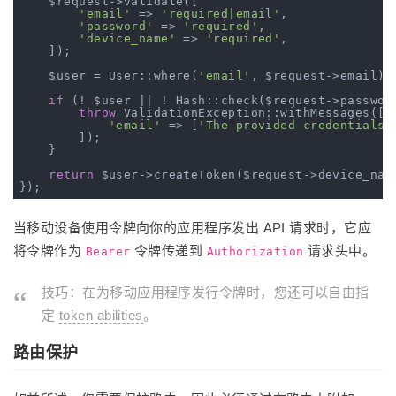
    $request->validate([

'email'
 => 
'required|email'
,

'password'
 => 
'required'
,

'device_name'
 => 
'required'
,

    ]);

    $user = User::where(
'email'
, $request->email)->
if
 (! $user || ! Hash::check($request->password
throw
 ValidationException::withMessages([

'email'
 => [
'The provided credentials 
        ]);

    }

return
 $user->createToken($request->device_name
当移动设备使用令牌向你的应用程序发出 API 请求时，它应
将令牌作为
令牌传递到
请求头中。
Bearer
Authorization
技巧：在为移动应用程序发行令牌时，您还可以自由指
定
token abilities
。
路由保护