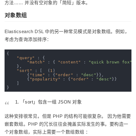
方法…… 并没有空对象的「简短」版本。
对象数组
Elasticsearch DSL 中的另一种常见模式是对象数组。例如，
考虑为查询添加排序：
{

"query"
 : {

"match"
 : { 
"content"
 : 
"quick brown fox"
 }
    },

"sort"
 : [  (
1
)

        {
"time"
 : {
"order"
 : 
"desc"
}},

        {
"popularity"
 : {
"order"
 : 
"desc"
}}

    ]

「sort」包含一组 JSON 对象
这种安排很常见，但是 PHP 的结构可能很复杂。 因为他需要
嵌套数组。PHP 的冗长往往会掩盖实际发生的事。要构造一
个对象数组，实际上需要一个数组数组 ：