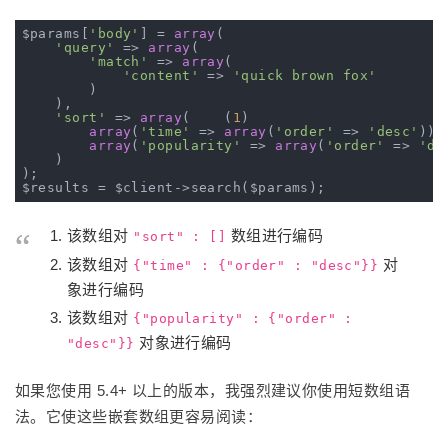
$params[
'body'
] = 
array
(

'query'
 => 
array
(

'match'
 => 
array
(

'content'
 => 
'quick brown fox'
        )

    ),

'sort'
 => 
array
(    (
1
)

array
(
'time'
 => 
array
(
'order'
 => 
'desc'
)),
array
(
'popularity'
 => 
array
(
'order'
 => 
'de
    )

);

该数组对
数组进行编码
"sort" : []
该数组对
对
{"time" : {"order" : "desc"}}
象进行编码
该数组对
{"popularity" : {"order" :
对象进行编码
"desc"}}
如果您使用 5.4+ 以上的版本，我强烈建议你使用短数组语
法。它使这些嵌套数组更容易阅读：