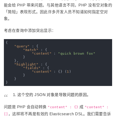
能会给 PHP 带来问题。与其他语言不同，PHP 没有空对象的
「简短」表现形式。因此许多开发人员不知道如何指定空对
象。
考虑在查询中添加突出显示：
{

"query"
 : {

"match"
 : {

"content"
 : 
"quick brown fox"
        }

    },

"highlight"
 : {

"fields"
 : {

"content"
 : {} (
1
)

        }

    }

这个空的 JSON 对象是导致问题的原因。
问题是 PHP 会自动转换
成
"content" : {}
"content" :
，这样将不再是有效的 Elasticsearch DSL。我们需要告诉
[]