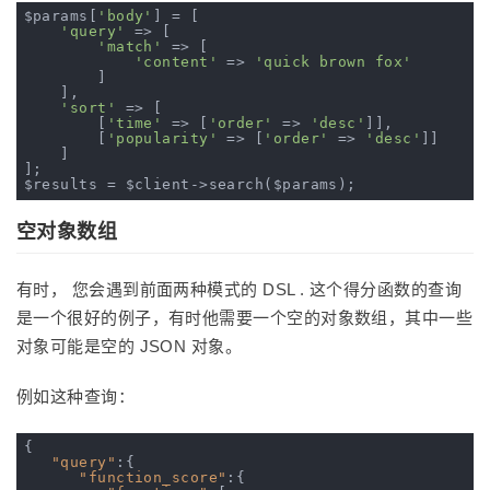
$params[
'body'
] = [

'query'
 => [

'match'
 => [

'content'
 => 
'quick brown fox'
        ]

    ],

'sort'
 => [

        [
'time'
 => [
'order'
 => 
'desc'
]],

        [
'popularity'
 => [
'order'
 => 
'desc'
]]

    ]

];

空对象数组
有时， 您会遇到前面两种模式的 DSL . 这个得分函数的查询
是一个很好的例子，有时他需要一个空的对象数组，其中一些
对象可能是空的 JSON 对象。
例如这种查询：
{

"query"
:{

"function_score"
:{
