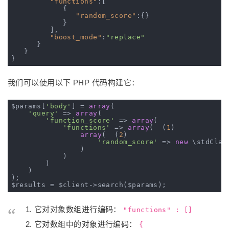
"functions"
:[

            {

"random_score"
:{}

            }

         ],

"boost_mode"
:
"replace"
      }

   }

我们可以使用以下 PHP 代码构建它：
$params[
'body'
] = 
array
(

'query'
 => 
array
(

'function_score'
 => 
array
(

'functions'
 => 
array
(  (
1
)

array
(  (
2
)

'random_score'
 => 
new
 \stdClas
                )

            )

        )

    )

);

它对对象数组进行编码：
"functions" : []
它对数组中的对象进行编码：
{