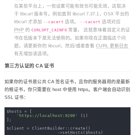
在某些平台上，一些设置可能有效也可能无效，这取决
于 libcurl 版本号。例如直到 libcurl 7.37.1，OSX 平台的
libcurl 才添加
选项。
选项对应
--cacert
--cacert
PHP
的
常量， 这就意味着自定义的证
CURLOPT_CAINFO
书在低版本下是无法使用的。如果你现在正面临这个问
题，请更新你的 libcurl，然后/或者查看
CURL 更新日志
有无增加该选项。
第三方认证的 CA 证书
如果你的证书是公共 CA 签名证书，且你的服务器用的是最新
的根证书，你只需要在 host 中使用 https。客户端会自动识别
SSL 证书：
$hosts = [

'https://localhost:9200'
 (
1
)

];

$client = ClientBuilder::create()

                    ->setHosts($hosts)
