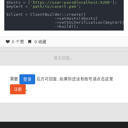
$hosts = [
'https://user:pass@localhost:9200'
];

$myCert = 
'path/to/cacert.pem'
;

$client = ClientBuilder::create()

                    ->setHosts($hosts)

                    ->setSSLVerification($myCert)

0 个赞
0 收藏
暂无回复。
需要
后方可回复, 如果你还没有账号请点击这里
登录
。
注册