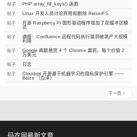
PHP array_fill_keys() 函数
帖子
Linux 开发人员讨论弃用和删除 ReiserFS
帖子
开源 Raspberry Pi 图形驱动程序增加了双缓冲区模
帖子
式
通报：Confluence 远程代码执行漏洞被黑产大规模
帖子
利用
Google 高额悬赏 4 个 Chrome 漏洞，每个价值 2
帖子
万美元
日志
帖子
Cloudopt 开源基于机器学习的隐私保护引擎 ——
帖子
Baize （白泽）
下一页
码农网最新文章