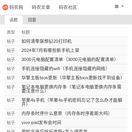
码农网
码农文章
码农社区
码农教程
码农网分
话题
回复
类型
标题
如何清零联想lj220打印机
帖子
2024年7月有哪些新手机上架
帖子
3000元电脑配置清单（3000元电脑的配置清单）
帖子
手机连接隐藏的wifi（手机连接隐藏的网络）
帖子
华擎主板bios更新（华擎主板bios更新找不到设备）
帖子
笔记本电脑更换内存条（笔记本电脑更换内存条需
帖子
要注意什么）
苹果4s手机（苹果4s手机密码忘记了怎么办才能解
帖子
开）
内存条时序什么意思（内存条时序差距大吗）
帖子
vivo pad发布会时间
帖子
雷蛇北海巨妖标准版x怎么调声音
帖子