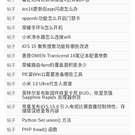
ios16更新后app闪退怎么办
帖子
opponfc功能怎么开启门禁卡
帖子
荣耀手环5i怎么开机
帖子
小米净水器怎么连接wifi
帖子
iOS 15 聚焦搜索功能有哪些改进
帖子
惠普OMEN Transcend 16笔记本配置参数
帖子
荣耀路由4pro的覆盖面积是多少
帖子
PE装Win11需要准备哪些工具
帖子
小米 13 Ultra代言人是谁
帖子
英特尔发布新固件修复卡死 BUG，恢复至强
帖子
Sapphire Rapids 处理器供货
苹果发布iOS 15.6 引入电视比赛直播控制特性、存
帖子
储错误修复等内容
Python Set union() 方法
帖子
PHP fread() 函数
帖子