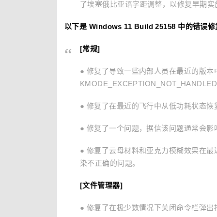
了埃塞俄比亚语字距调整，以修复早期实
以下是 Windows 11 Build 25158 中的错误
[常规]
● 修复了导致一些内部人员在最近的版本中遇到
KMODE_EXCEPTION_NOT_HANDL
● 修复了在最近的飞行中从低功耗状态恢
● 修复了一个问题，据信该问题通常会影响最近
● 修复了云母材料和亚克力模糊效果在
染不正确的问题。
[文件管理器]
● 修复了在极少数情况下关闭命令栏弹出按钮可