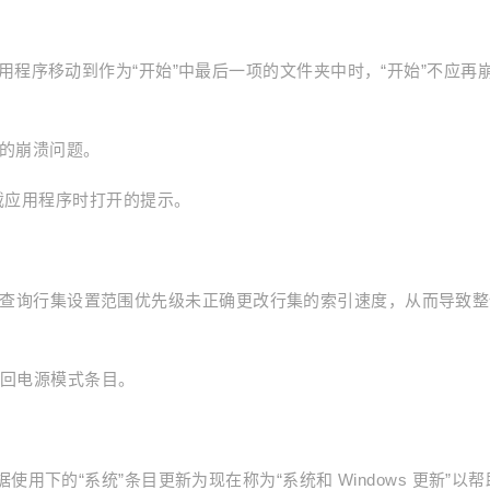
将固定的应用程序移动到作为“开始”中最后一项的文件夹中时，“开始”不应再
时遇到的崩溃问题。
卸载应用程序时打开的提示。
ization 时为查询行集设置范围优先级未正确更改行集的索引速度，从而导致
中返回电源模式条目。
 > 数据使用下的“系统”条目更新为现在称为“系统和 Windows 更新”以