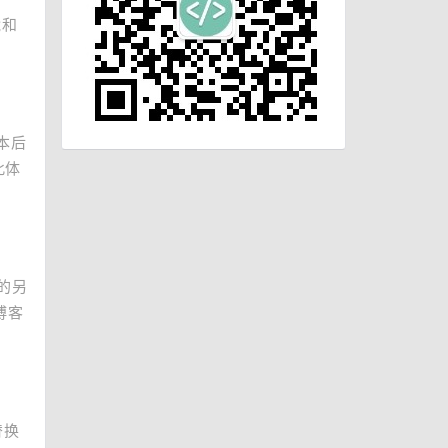
能和
本后
此体
外的另
络博客
替换