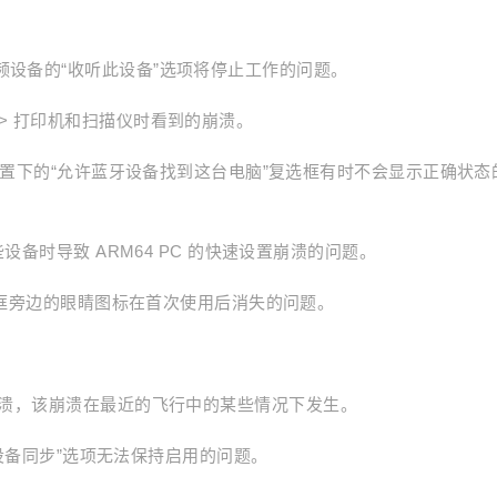
频设备的“收听此设备”选项将停止工作的问题。
 > 打印机和扫描仪时看到的崩溃。
蓝牙设置下的“允许蓝牙设备找到这台电脑”复选框有时不会显示正确状态
些设备时导致 ARM64 PC 的快速设置崩溃的问题。
 密码框旁边的眼睛图标在首次使用后消失的问题。
 初始化中的崩溃，该崩溃在最近的飞行中的某些情况下发生。
“跨设备同步”选项无法保持启用的问题。