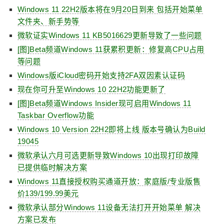
Windows 11 22H2版本将在9月20日到来 包括开始菜单
文件夹、新手势等
微软证实Windows 11 KB5016629更新导致了一些问题
[图]Beta频道Windows 11获累积更新：修复高CPU占用
等问题
Windows版iCloud密码开始支持2FA双因素认证码
现在你可升至Windows 10 22H2功能更新了
[图]Beta频道Windows Insider现可启用Windows 11
Taskbar Overflow功能
Windows 10 Version 22H2即将上线 版本号确认为Build
19045
微软承认六月可选更新导致Windows 10出现打印故障
已提供临时解决方案
Windows 11直接授权购买通道开放：家庭版/专业版售
价139/199.99美元
微软承认部分Windows 11设备无法打开开始菜单 解决
方案已发布