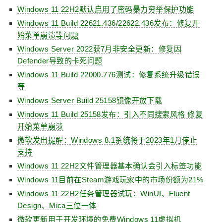
Windows 11 22H2默认启用了密码暴力穷举保护功能
Windows 11 Build 22621.436/22622.436发布：修复开
始菜单崩溃等问题
Windows Server 2022获7月非安全更新：修复因
Defender导致的卡死问题
Windows 11 Build 22000.776测试：修复系统升级错误
等
Windows Server Build 25158镜像开放下载
Windows 11 Build 25158发布：引入不同搜索风格 修复
开始菜单崩溃
微软发出提醒：Windows 8.1系统将于2023年1月停止
支持
Windows 11 22H2文件管理器基本确认会引入标签功能
Windows 11目前在Steam游戏玩家中的市场份额为21%
Windows 11 22H2任务管理器试玩：WinUI、Fluent
Design、Mica三位一体
微软更新用于开发环境的免费Windows 11虚拟机