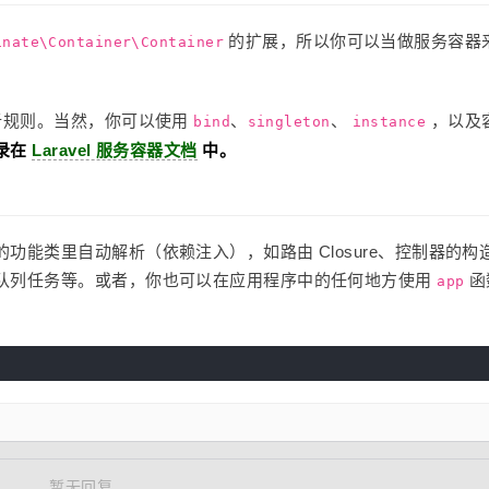
的扩展，所以你可以当做服务容器
inate\Container\Container
析规则。当然，你可以使用
、
、
，以及
bind
singleton
instance
录在
Laravel 服务容器文档
中。
能类里自动解析（依赖注入），如路由 Closure、控制器的构
队列任务等。或者，你也可以在应用程序中的任何地方使用
函
app
暂无回复。