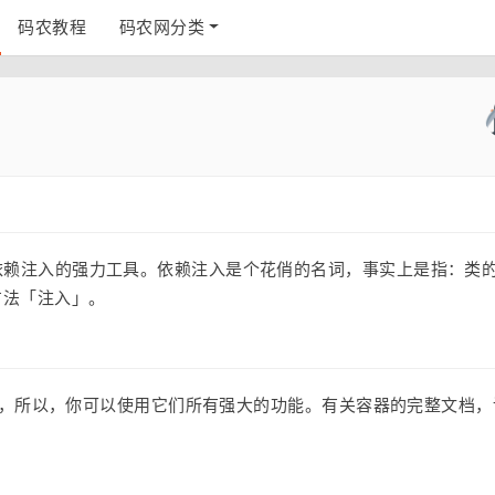
码农教程
码农网分类
执行依赖注入的强力工具。依赖注入是个花俏的名词，事实上是指：类
方法「注入」。
的服务容器，所以，你可以使用它们所有强大的功能。有关容器的完整文档