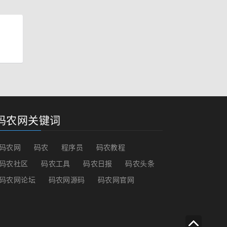
码农网关键词
码农网
码农
程序员
码农教程
码农社区
码农工具
码农日报
码农头条
码农网论坛
码农网源码
码农网官网