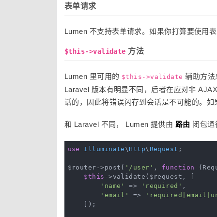
表单请求
Lumen 不支持表单请求。如果你打算要使用表单
方法
$this->validate
Lumen 里可用的
辅助方法
$this->validate
Laravel 版本有明显不同，后者在应对非 A
话的，因此将错误闪存到会话是不可能的。如果你
和 Laravel 不同， Lumen 提供由
路由
闭包通
use
Illuminate
\
Http
\
Request
;

$router->post(
'/user'
, 
function
(Req
$this
->validate($request, [

'name'
 => 
'required'
,

'email'
 => 
'required|email|u
    ]);
