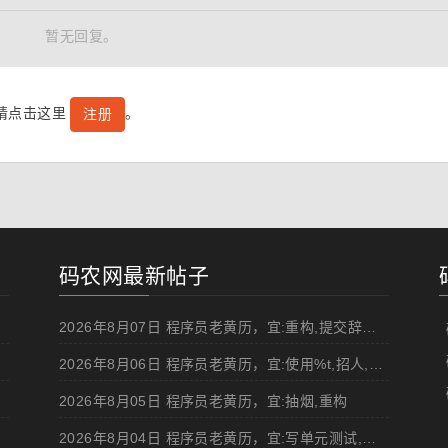
暂无回复。
号请点击这里
。
注册
码农网最新帖子
2026年8月07日 程序员老黄历，宜:重构,提交辞职申请,申请加薪
2026年8月06日 程序员老黄历，宜:使用%t,招人,浏览成人网站,提交代码
2026年8月05日 程序员老黄历，宜:抽烟,重构
2026年8月04日 程序员老黄历，宜:写单元测试,在妹子面前吹牛