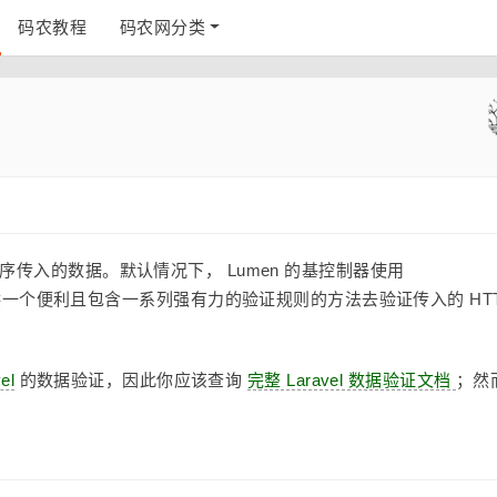
码农教程
码农网分类
序传入的数据。默认情况下， Lumen 的基控制器使用
它提供一个便利且包含一系列强有力的验证规则的方法去验证传入的 HT
el
的数据验证，因此你应该查询
完整 Laravel 数据验证文档
；然