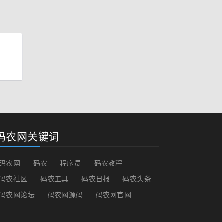
码农网关键词
码农网
码农
程序员
码农教程
码农社区
码农工具
码农日报
码农头条
码农网论坛
码农网源码
码农网官网