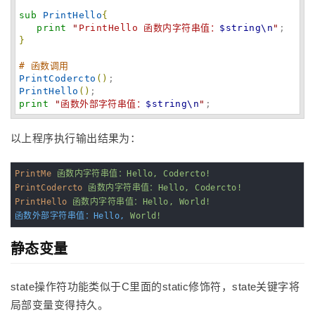
sub
PrintHello
{
print
"
PrintHello 函数内字符串值：
$string
\n
"
}
# 函数调用
PrintCodercto
(
)
PrintHello
(
)
print
"
函数外部字符串值：
$string
\n
"
;
以上程序执行输出结果为：
PrintMe
函数内字符串值：Hello, Codercto!
PrintCodercto
函数内字符串值：Hello, Codercto!
PrintHello
函数内字符串值：Hello, World!
函数外部字符串值：Hello,
World!
静态变量
state操作符功能类似于C里面的static修饰符，state关键字将
局部变量变得持久。