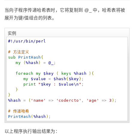
当向子程序传递哈希表时，它将复制到 @_ 中，哈希表将被
展开为键/值组合的列表。
实例
#!/usr/bin/perl
# 方法定义
sub
PrintHash
{
my
(
%hash
)
 = 
@_
;

foreach
my
$key
(
keys
%hash
)
{
my
$value
 = 
$hash
{
$key
}
;

print
"
$key
 : 
$value
\n
"
;

}
}
%hash
 = 
(
'
name
'
 => 
'
codercto
'
, 
'
age
'
 => 
3
)
;

# 传递哈希
PrintHash
(
%hash
)
;
以上程序执行输出结果为：