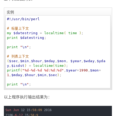
实例
#!/usr/bin/perl
# 标量上下文
my
$datestring
 = 
localtime
(
time
)
print
$datestring
;

print
"
\n
"
;

# 列表上下文
(
$sec
,
$min
,
$hour
,
$mday
,
$mon
, 
$year
,
$wday
,
$yda
y
,
$isdst
)
 = 
localtime
(
time
)
printf
(
"
%d-%d-%d %d:%d:%d
"
,
$year
+
1990
,
$mon
+
1
,
$mday
,
$hour
,
$min
,
$sec
)
;

print
"
\n
"
;
以上程序执行输出结果为：
Sun
Jun
 12 15
:58
:09
 2016

2106
-6-12
 15
:58
:9