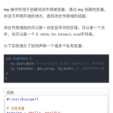
my
操作符用于创建词法作用域变量，通过
my
创建的变量，
存活于声明开始的地方，直到闭合作用域的结尾。
闭合作用域指的可以是一对花括号中的区域，可以是一个文
件，也可以是一个 if, while, for, foreach, eval字符串。
以下实例演示了如何声明一个或多个私有变量：
sub
somefunc
{

my
 $variable; 
# $variable 在方法 somefunc() 外不可见
my
 ($another, @an_array, %a_hash); 
#  同时声明多个变
量
}
实例
#!/usr/bin/perl
# 全局变量
$string
 = 
"
Hello, World!
"
;
