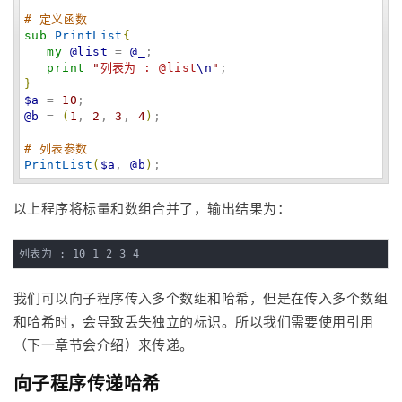
# 定义函数
sub
PrintList
{
my
@list
 = 
@_
;

print
"
列表为 : @list
\n
"
}
$a
 = 
10
@b
 = 
(
1
, 
2
, 
3
, 
4
)
;

# 列表参数
PrintList
(
$a
, 
@b
)
;
以上程序将标量和数组合并了，输出结果为：
列表为 : 10 1 2 3 4
我们可以向子程序传入多个数组和哈希，但是在传入多个数组
和哈希时，会导致丢失独立的标识。所以我们需要使用引用
（下一章节会介绍）来传递。
向子程序传递哈希