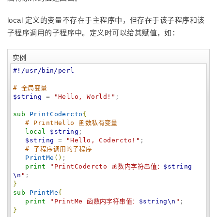
local 定义的变量不存在于主程序中，但存在于该子程序和该
子程序调用的子程序中。定义时可以给其赋值，如：
实例
#!/usr/bin/perl
# 全局变量
$string
 = 
"
Hello, World!
"
;

sub
PrintCodercto
{
# PrintHello 函数私有变量
local
$string
;

$string
 = 
"
Hello, Codercto!
"
;

# 子程序调用的子程序
PrintMe
(
)
;

print
"
PrintCodercto 函数内字符串值：
$string
\n
"
}
sub
PrintMe
{
print
"
PrintMe 函数内字符串值：
$string
\n
"
}