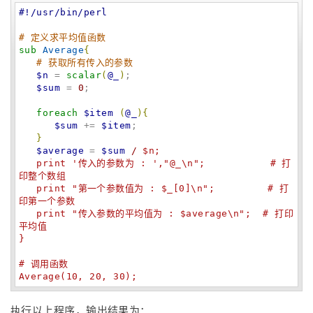
#!/usr/bin/perl
# 定义求平均值函数
sub
Average
{
# 获取所有传入的参数
$n
 = 
scalar
(
@_
)
;

$sum
 = 
0
;

foreach
$item
(
@_
)
{
$sum
 += 
$item
;

}
$average
 = 
$sum
 /
 $n;

   print '传入的参数为 : ',"@_\n";           # 打
印整个数组

   print "第一个参数值为 : $_[0]\n";         # 打
印第一个参数

   print "传入参数的平均值为 : $average\n";  # 打印
平均值

}

# 调用函数

Average(10, 20, 30);
执行以上程序，输出结果为：