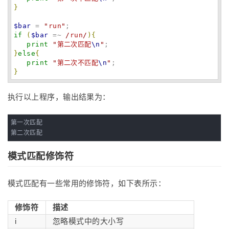
}
$bar
 = 
"
run
"
if
(
$bar
 =~
 /
run
/
)
{
print
"
第二次匹配
\n
"
}
else
{
print
"
第二次不匹配
\n
"
}
执行以上程序，输出结果为：
第一次匹配

第二次匹配
模式匹配修饰符
模式匹配有一些常用的修饰符，如下表所示：
修饰符
描述
i
忽略模式中的大小写