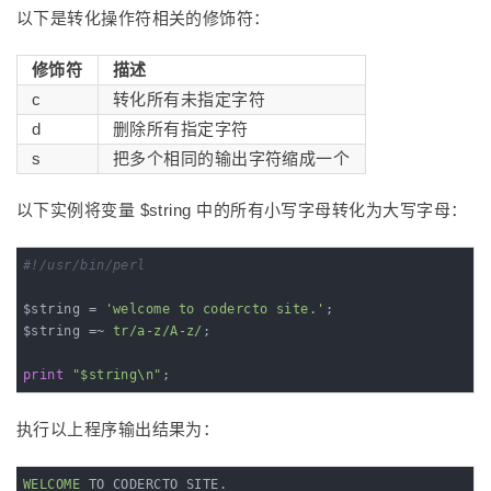
以下是转化操作符相关的修饰符：
修饰符
描述
c
转化所有未指定字符
d
删除所有指定字符
s
把多个相同的输出字符缩成一个
以下实例将变量 $string 中的所有小写字母转化为大写字母：
#!/usr/bin/perl 
$string = 
'welcome to codercto site.'
;

$string =~ 
tr/a-z/A-z/
;

print
"$string\n"
;
执行以上程序输出结果为：
WELCOME
 TO CODERCTO SITE.