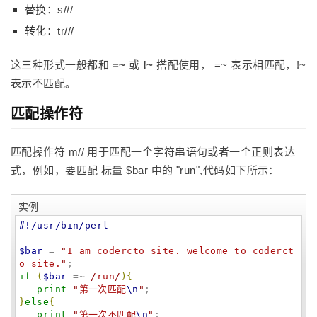
替换：s/
/
/
转化：tr/
/
/
这三种形式一般都和
=~
或
!~
搭配使用， =~ 表示相匹配，!~
表示不匹配。
匹配操作符
匹配操作符 m// 用于匹配一个字符串语句或者一个正则表达
式，例如，要匹配 标量 $bar 中的 "run",代码如下所示：
实例
#!/usr/bin/perl
$bar
 = 
"
I am codercto site. welcome to coderct
o site.
"
if
(
$bar
 =~
 /
run
/
)
{
print
"
第一次匹配
\n
"
}
else
{
print
"
第一次不匹配
\n
"