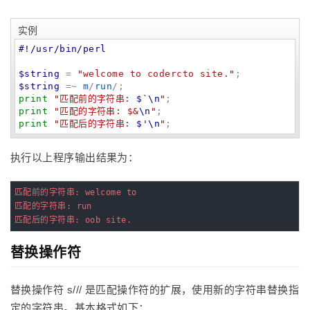
实例
#!/usr/bin/perl
$string
 = 
"
welcome to codercto site.
"
$string
 =~ 
m
/
run
print
"
匹配前的字符串: 
$`
\n
"
print
"
匹配的字符串: $&
\n
"
print
"
匹配后的字符串: 
$'
\n
"
;
执行以上程序输出结果为：
匹配前的字符串: welcome to 
匹配的字符串: run
匹配后的字符串: oob site.
替换操作符
替换操作符 s/// 是匹配操作符的扩展，使用新的字符串替换指
定的字符串。基本格式如下：