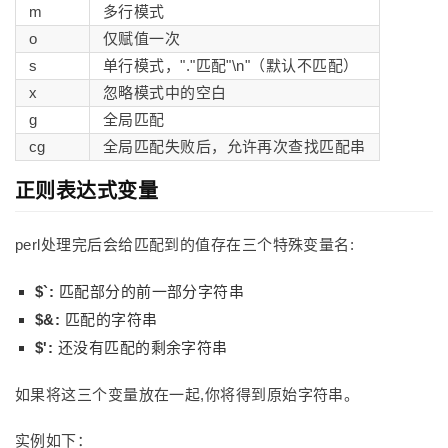
m
多行模式
o
仅赋值一次
s
单行模式，"."匹配"\n"（默认不匹配）
x
忽略模式中的空白
g
全局匹配
cg
全局匹配失败后，允许再次查找匹配串
正则表达式变量
perl处理完后会给匹配到的值存在三个特殊变量名:
$`:
匹配部分的前一部分字符串
$&:
匹配的字符串
$':
还没有匹配的剩余字符串
如果将这三个变量放在一起,你将得到原始字符串。
实例如下：