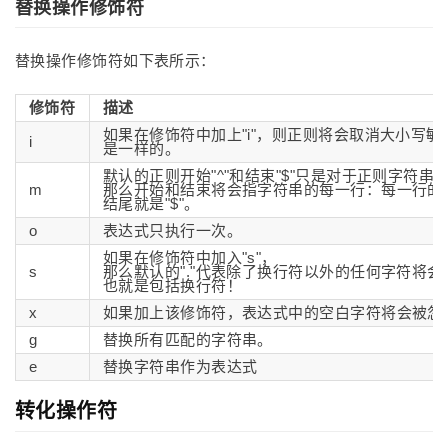
替换操作修饰符
替换操作修饰符如下表所示：
修饰符
描述
如果在修饰符中加上"i"，则正则将会取消大小写敏感性
i
是一样的。
默认的正则开始"^"和结束"$"只是对于正则字符串
m
那么开始和结束将会指字符串的每一行：每一行的开
结尾就是"$"。
o
表达式只执行一次。
如果在修饰符中加入"s"，
s
那么默认的"."代表除了换行符以外的任何字符将
也就是包括换行符！
x
如果加上该修饰符，表达式中的空白字符将会被忽
g
替换所有匹配的字符串。
e
替换字符串作为表达式
转化操作符