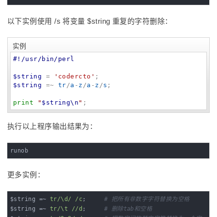
以下实例使用 /s 将变量 $string 重复的字符删除：
实例
#!/usr/bin/perl
$string
 = 
'
codercto
'
$string
 =~ 
tr
/
a
-
z
/
a
-
z
/
s
;

print
"
$string
\n
"
;
执行以上程序输出结果为：
runob
更多实例：
$string =~ 
tr/\d/ /c
;     
# 把所有非数字字符替换为空格
$string =~ 
tr/\t //d
;     
# 删除tab和空格