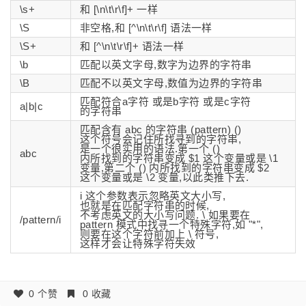
\s+
和 [\n\t\r\f]+ 一样
\S
非空格,和 [^\n\t\r\f] 语法一样
\S+
和 [^\n\t\r\f]+ 语法一样
\b
匹配以英文字母,数字为边界的字符串
\B
匹配不以英文字母,数值为边界的字符串
匹配符合a字符 或是b字符 或是c字符
a|b|c
的字符串
匹配含有 abc 的字符串 (pattern) ()
这个符号会记住所找寻到的字符串,
是一个很实用的语法.第一个 ()
abc
内所找到的字符串变成 $1 这个变量或是 \1
变量,第二个 () 内所找到的字符串变成 $2
这个变量或是 \2 变量,以此类推下去.
i 这个参数表示忽略英文大小写,
也就是在匹配字符串的时候,
不考虑英文的大小写问题. \ 如果要在
/pattern/i
pattern 模式中找寻一个特殊字符,如 "*",
则要在这个字符前加上 \ 符号,
这样才会让特殊字符失效
0 个赞
0 收藏