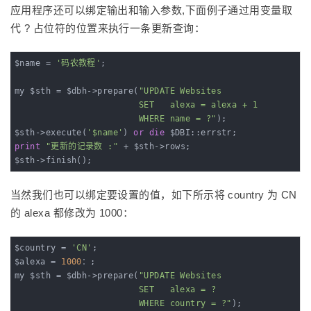
应用程序还可以绑定输出和输入参数,下面例子通过用变量取
代 ? 占位符的位置来执行一条更新查询：
$name = 
'码农教程'
;

my $sth = $dbh->prepare(
"UPDATE Websites

                        SET   alexa = alexa + 1 

                        WHERE name = ?"
);

$sth->execute(
'$name'
) 
or
die
print
"更新的记录数 :"
 + $sth->rows;

$sth->finish();
当然我们也可以绑定要设置的值，如下所示将 country 为 CN
的 alexa 都修改为 1000：
$country = 
'CN'
;

$alexa = 
1000
：;

my $sth = $dbh->prepare(
"UPDATE Websites

                        SET   alexa = ?

                        WHERE country = ?"
);
