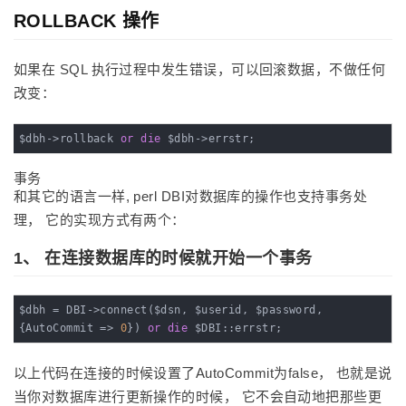
ROLLBACK 操作
如果在 SQL 执行过程中发生错误，可以回滚数据，不做任何
改变：
$dbh->rollback 
or
die
 $dbh->errstr;
事务
和其它的语言一样, perl DBI对数据库的操作也支持事务处
理， 它的实现方式有两个：
1、 在连接数据库的时候就开始一个事务
$dbh = DBI->connect($dsn, $userid, $password, 
{AutoCommit => 
0
}) 
or
die
 $DBI::errstr;
以上代码在连接的时候设置了AutoCommit为false， 也就是说
当你对数据库进行更新操作的时候， 它不会自动地把那些更