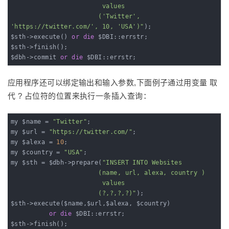
                        values

                       ('Twitter', 
'https://twitter.com/', 10, 'USA')"
);

$sth->execute() 
or
die
 $DBI::errstr;

$sth->finish();

$dbh->commit 
or
die
 $DBI::errstr;
应用程序还可以绑定输出和输入参数,下面例子通过用变量 取
代 ? 占位符的位置来执行一条插入查询：
my $name = 
"Twitter"
;

my $url = 
"https://twitter.com/"
;

my $alexa = 
10
;

my $country = 
"USA"
;

my $sth = $dbh->prepare(
"INSERT INTO Websites

                       (name, url, alexa, country )

                        values

                       (?,?,?,?)"
);

$sth->execute($name,$url,$alexa, $country) 

or
die
 $DBI::errstr;

$sth->finish();
