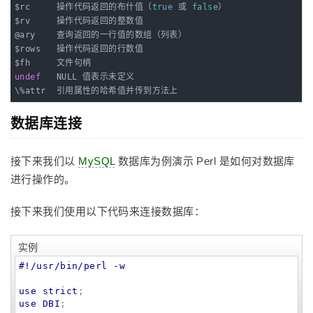
$rc     操作代码返回的布什值（
true
 或 
false
）

$rv     操作代码返回的整数值

@ary    查询返回的一行值的数组（列表）

$rows   操作代码返回的行数值

undef
   NULL 值表示未定义

\%attr  引用属性的哈希值并传到方法上
数据库连接
接下来我们以
MySQL
数据库为例演示 Perl 是如何对数据库
进行操作的。
接下来我们使用以下代码来连接数据库：
实例
#!/usr/bin/perl -w
use strict
use DBI
;
