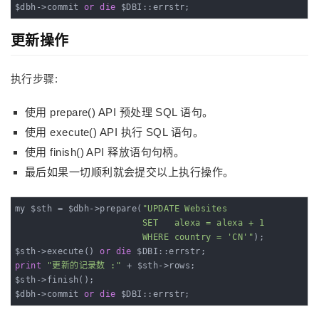
$dbh->commit 
or
die
 $DBI::errstr;
更新操作
执行步骤:
使用 prepare() API 预处理 SQL 语句。
使用 execute() API 执行 SQL 语句。
使用 finish() API 释放语句句柄。
最后如果一切顺利就会提交以上执行操作。
my $sth = $dbh->prepare(
"UPDATE Websites

                        SET   alexa = alexa + 1 

                        WHERE country = 'CN'"
);

$sth->execute() 
or
die
print
"更新的记录数 :"
 + $sth->rows;

$sth->finish();

$dbh->commit 
or
die
 $DBI::errstr;