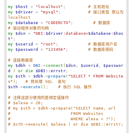
my
$host
 = 
"
localhost
"
;         
# 主机地址
my
$driver
 = 
"
mysql
"
;           
# 接口类型 默认为 
localhost
my
$database
 = 
"
CODERCTO
"
;        
# 数据库
# 驱动程序对象的句柄
my
$dsn
 = 
"
DBI:
$driver
:database=
$database
:
$hos
t
"
my
$userid
 = 
"
root
"
;            
# 数据库用户名
my
$password
 = 
"
123456
"
;        
# 数据库密码
# 连接数据库
my
$dbh
 = 
DBI
->
connect
(
$dsn
, 
$userid
, 
$passwor
d
)
or
die
$DBI::errstr
my
$sth
 = 
$dbh
->
prepare
(
"
SELECT * FROM Website
s
"
)
;   
# 预处理 SQL  语句
$sth
->
execute
(
)
;    
# 执行 SQL 操作
# 注释这部分使用的是绑定值操作
# $alexa = 20;
# my $sth = $dbh->prepare("SELECT name, url
#                        FROM Websites
#                        WHERE alexa > ?");
# $sth->execute( $alexa ) or die $DBI::errstr;