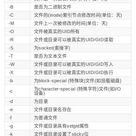
-B
是否为二进制文件
-C
文件的(inode)索引节点修改时间(单位：天)
-M
文件上一次被修改的时间(单位：天)
-O
文件被真实的UID所有
-R
文件或目录可以被真实的UID/GID读取
-S
为socket(套接字)
-T
是否为文本文件
-W
文件或目录可以被真实的UID/GID写入
-X
文件或目录可以被真实的UID/GID执行
-b
为block-special (特殊块)文件(如挂载磁盘)
为character-special (特殊字符)文件(如I/O
-c
设备)
-d
为目录
-e
文件或目录名存在
-f
为普通文件
-g
文件或目录具有setgid属性
-k
文件或目录设置了sticky位