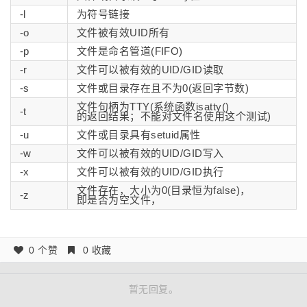
-l
为符号链接
-o
文件被有效UID所有
-p
文件是命名管道(FIFO)
-r
文件可以被有效的UID/GID读取
-s
文件或目录存在且不为0(返回字节数)
文件句柄为TTY(系统函数isatty()
-t
的返回结果；不能对文件名使用这个测试)
-u
文件或目录具有setuid属性
-w
文件可以被有效的UID/GID写入
-x
文件可以被有效的UID/GID执行
文件存在，大小为0(目录恒为false)，
-z
即是否为空文件，
0 个赞
0 收藏
暂无回复。