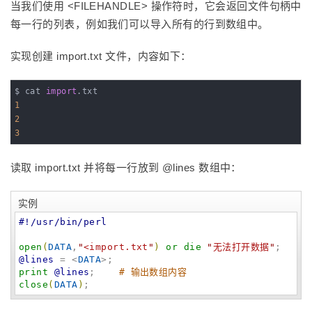
当我们使用 <FILEHANDLE> 操作符时，它会返回文件句柄中
每一行的列表，例如我们可以导入所有的行到数组中。
实现创建 import.txt 文件，内容如下：
$ cat 
import
1
2
3
读取 import.txt 并将每一行放到 @lines 数组中：
实例
#!/usr/bin/perl
open
(
DATA
,
"
<import.txt
"
)
or
die
"
无法打开数据
"
@lines
 = <
DATA
print
@lines
;    
# 输出数组内容
close
(
DATA
)
;