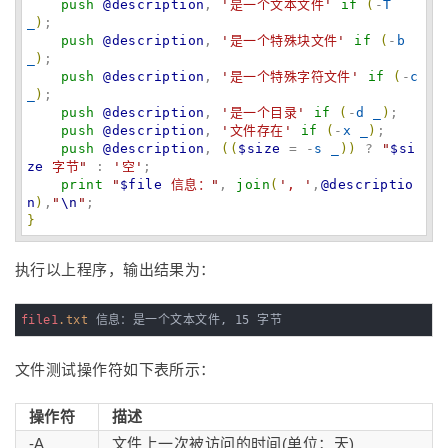
push
@description
, 
'
是一个文本文件
'
if
(
-
T
_
)
;

push
@description
, 
'
是一个特殊块文件
'
if
(
-
b
_
)
;

push
@description
, 
'
是一个特殊字符文件
'
if
(
-
c
_
)
;

push
@description
, 
'
是一个目录
'
if
(
-
d
_
)
;

push
@description
, 
'
文件存在
'
if
(
-
x
_
)
;

push
@description
, 
(
(
$size
 = -
s
_
)
)
 ? 
"
$si
ze
 字节
"
 : 
'
空
'
;

print
"
$file
 信息：
"
, 
join
(
'
, 
'
,
@descriptio
n
)
,
"
\n
"
}
执行以上程序，输出结果为：
file1
.txt
 信息：是一个文本文件, 15 字节
文件测试操作符如下表所示：
操作符
描述
-A
文件上一次被访问的时间(单位：天)