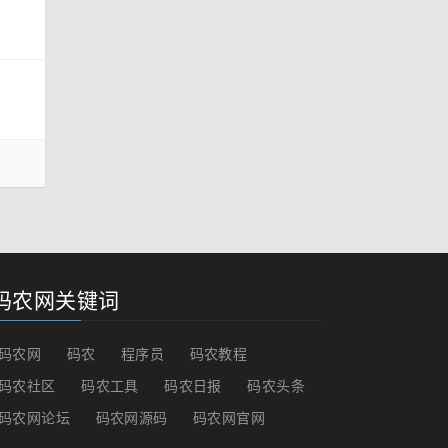
码农网关键词
码农网
码农
程序员
码农教程
码农社区
码农工具
码农日报
码农头条
码农网论坛
码农网源码
码农网官网